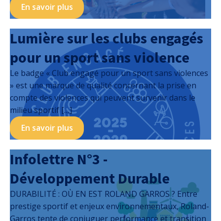
En savoir plus
Lumière sur les clubs engagés
pour un sport sans violence
Le badge « Club engagé pour un sport sans violences
» est une marque de qualité concernant la prise en
compte des violences qui peuvent survenir dans le
milieu sportif […]
En savoir plus
Infolettre N°3 -
Développement Durable
DURABILITÉ : OÙ EN EST ROLAND GARROS ? Entre
prestige sportif et enjeux environnementaux, Roland-
Garros tente de conjuguer performance et transition