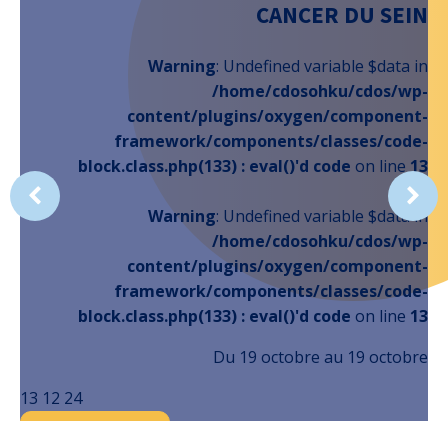
CANCER DU SEIN
Warning
: Undefined variable $data in
/home/cdosohku/cdos/wp-
content/plugins/oxygen/component-
framework/components/classes/code-
block.class.php(133) : eval()'d code
on line
13
Warning
: Undefined variable $data in
/home/cdosohku/cdos/wp-
content/plugins/oxygen/component-
framework/components/classes/code-
block.class.php(133) : eval()'d code
on line
13
Du 19 octobre au 19 octobre
13 12 24
En savoir plus