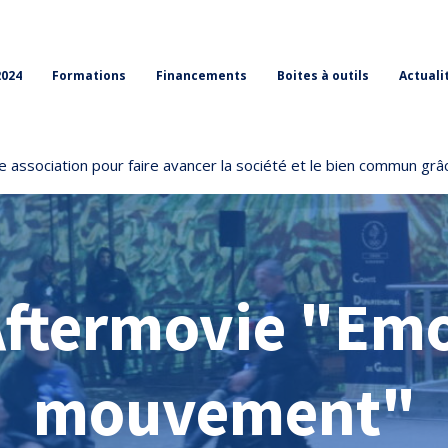
2024
Formations
Financements
Boites à outils
Actuali
 association pour faire avancer la société et le bien commun grâc
Aftermovie "Em
mouvement"