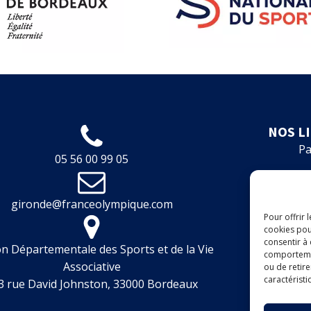
NOS L
Pa
05 56 00 99 05
Fo
gironde@franceolympique.com
Fin
Pour offrir 
cookies pou
Boit
consentir à
n Départementale des Sports et de la Vie
comportement
Associative
ou de retire
A
caractéristi
3 rue David Johnston, 33000 Bordeaux