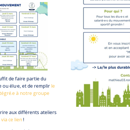
uffit de faire partie du
 ou élu·e, et de remplir
le
ntégré.e à notre groupe
ire aux différents ateliers
ia ce lien
!