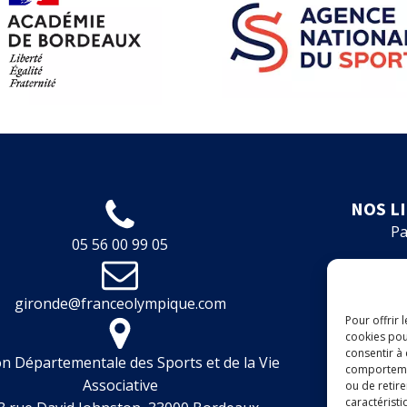
NOS L
Pa
05 56 00 99 05
Fo
gironde@franceolympique.com
Fin
Pour offrir 
cookies pou
Boit
consentir à
n Départementale des Sports et de la Vie
comportement
Associative
ou de retire
A
caractéristi