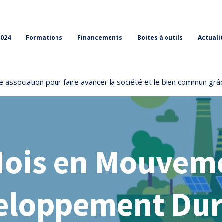
2024
Formations
Financements
Boites à outils
Actuali
 association pour faire avancer la société et le bien commun grâc
Mois en Mouveme
eloppement Dur