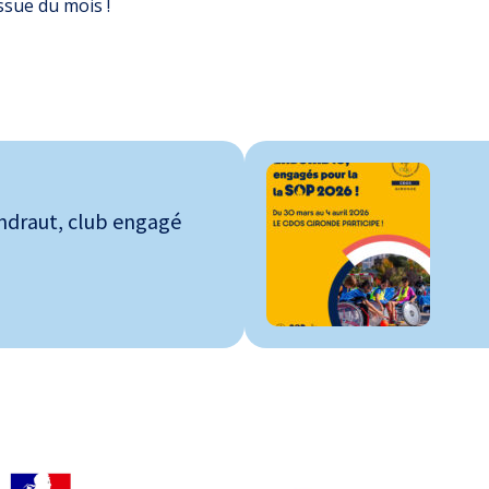
ssue du mois !
andraut, club engagé