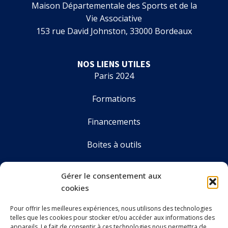
Maison Départementale des Sports et de la
Vie Associative
153 rue David Johnston, 33000 Bordeaux
NOS LIENS UTILES
Paris 2024
Formations
Financements
Boites à outils
Annuaire
Gérer le consentement aux
cookies
Pour offrir les meilleures expériences, nous utilisons des technologies
LE CDOS GIRONDE
telles que les cookies pour stocker et/ou accéder aux informations des
Accueil
appareils. Le fait de consentir à ces technologies nous permettra de