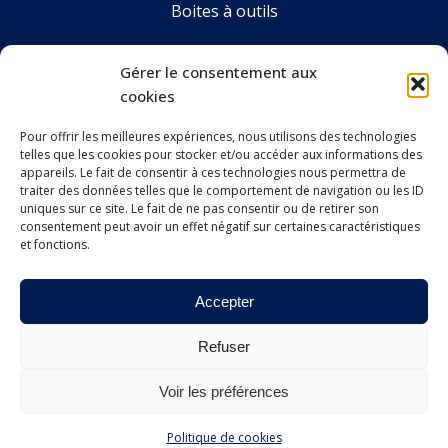
Boites à outils
Annuaire
Gérer le consentement aux
cookies
Pour offrir les meilleures expériences, nous utilisons des technologies
LE CDOS GIRONDE
telles que les cookies pour stocker et/ou accéder aux informations des
Accueil
appareils. Le fait de consentir à ces technologies nous permettra de
traiter des données telles que le comportement de navigation ou les ID
Le CDOS 33
uniques sur ce site. Le fait de ne pas consentir ou de retirer son
consentement peut avoir un effet négatif sur certaines caractéristiques
et fonctions.
Agenda
Nos actualités
Accepter
Contact
Refuser
Voir les préférences
Copyright © 2026 Tous droits réservés CDOS Gironde,
réalisation : Studio LACDC
Politique de cookies