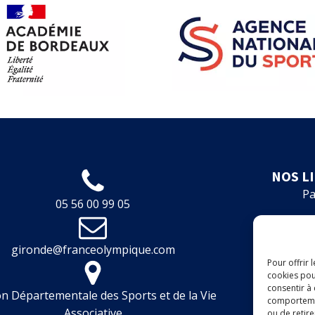
NOS L
Pa
05 56 00 99 05
Fo
gironde@franceolympique.com
Fin
Pour offrir 
cookies pou
Boit
consentir à
n Départementale des Sports et de la Vie
comportement
Associative
ou de retire