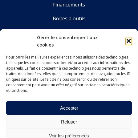
Financements
Boites à outils
Annuaire
Gérer le consentement aux
cookies
Pour offrir les meilleures expériences, nous utilisons des technologies
LE CDOS GIRONDE
telles que les cookies pour stocker et/ou accéder aux informations des
Accueil
appareils. Le fait de consentir à ces technologies nous permettra de
traiter des données telles que le comportement de navigation ou les ID
Le CDOS 33
uniques sur ce site. Le fait de ne pas consentir ou de retirer son
consentement peut avoir un effet négatif sur certaines caractéristiques
et fonctions.
Agenda
Nos actualités
Accepter
Contact
Refuser
Voir les préférences