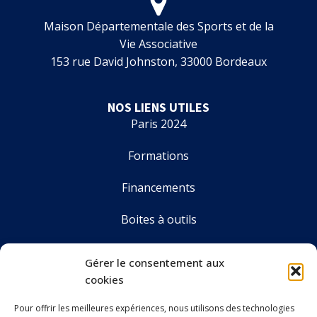
Maison Départementale des Sports et de la
Vie Associative
153 rue David Johnston, 33000 Bordeaux
NOS LIENS UTILES
Paris 2024
Formations
Financements
Boites à outils
Annuaire
Gérer le consentement aux
cookies
Pour offrir les meilleures expériences, nous utilisons des technologies
LE CDOS GIRONDE