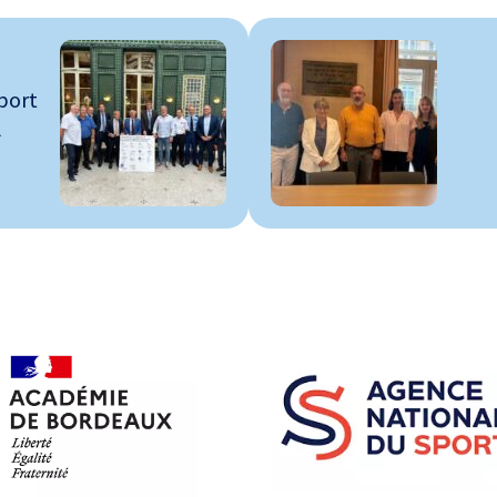
sport
l