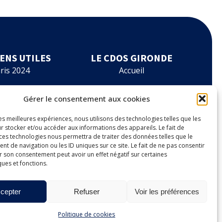
IENS UTILES
LE CDOS GIRONDE
ris 2024
Accueil
rmations
Le CDOS 33
Gérer le consentement aux cookies
ancements
Agenda
les meilleures expériences, nous utilisons des technologies telles que les
r stocker et/ou accéder aux informations des appareils. Le fait de
es à outils
Nos actualités
 ces technologies nous permettra de traiter des données telles que le
 de navigation ou les ID uniques sur ce site. Le fait de ne pas consentir
r son consentement peut avoir un effet négatif sur certaines
nnuaire
Contact
ques et fonctions.
cepter
Refuser
Voir les préférences
Politique de cookies
o LACDC