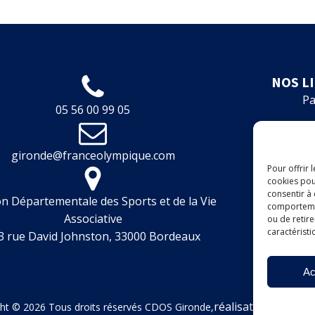
NOS L
Pa
05 56 00 99 05
Fo
gironde@franceolympique.com
Fin
Pour offrir 
cookies pou
Boit
consentir à
n Départementale des Sports et de la Vie
comportement
Associative
ou de retire
A
caractéristi
3 rue David Johnston, 33000 Bordeaux
Ac
réalisation : Studi
ht © 2026 Tous droits réservés CDOS Gironde,