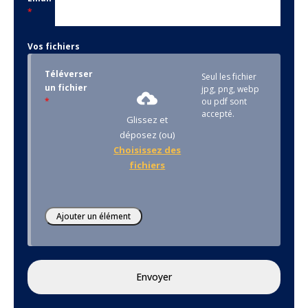
*
Vos fichiers
Téléverser
Seul les fichier
un fichier
jpg, png, webp
*
ou pdf sont
accepté.
Glissez et
déposez (ou)
Choisissez des
fichiers
Envoyer