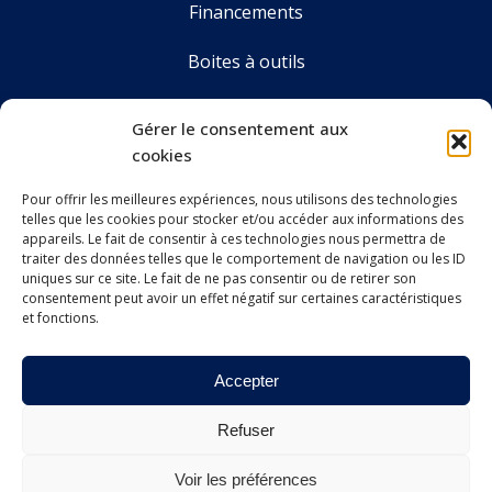
Financements
Boites à outils
Annuaire
Gérer le consentement aux
cookies
Pour offrir les meilleures expériences, nous utilisons des technologies
LE CDOS GIRONDE
telles que les cookies pour stocker et/ou accéder aux informations des
Accueil
appareils. Le fait de consentir à ces technologies nous permettra de
traiter des données telles que le comportement de navigation ou les ID
Le CDOS 33
uniques sur ce site. Le fait de ne pas consentir ou de retirer son
consentement peut avoir un effet négatif sur certaines caractéristiques
et fonctions.
Agenda
Nos actualités
Accepter
Contact
Refuser
Voir les préférences