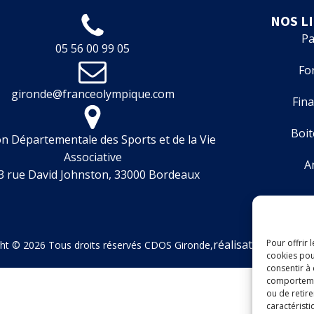
NOS L
Pa
05 56 00 99 05
Fo
gironde@franceolympique.com
Fin
Boit
n Départementale des Sports et de la Vie
Associative
A
3 rue David Johnston, 33000 Bordeaux
réalisation : Studi
Pour offrir 
ht © 2026 Tous droits réservés CDOS Gironde,
cookies pou
consentir à
comportement
ou de retire
caractéristi