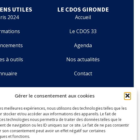
IENS UTILES
LE CDOS GIRONDE
ris 2024
Accueil
rmations
Le CDOS 33
ancements
Agenda
es à outils
Nos actualités
nnuaire
Contact
Gérer le consentement aux cookies
o LACDC
les meilleures expériences, nous utilisons des technologies telles que les
r stocker et/ou accéder aux informations des appareils. Le fait de
 ces technologies nous permettra de traiter des données telles que le
 de navigation ou les ID uniques sur ce site. Le fait de ne pas consentir
r son consentement peut avoir un effet négatif sur certaines
ques et fonctions.