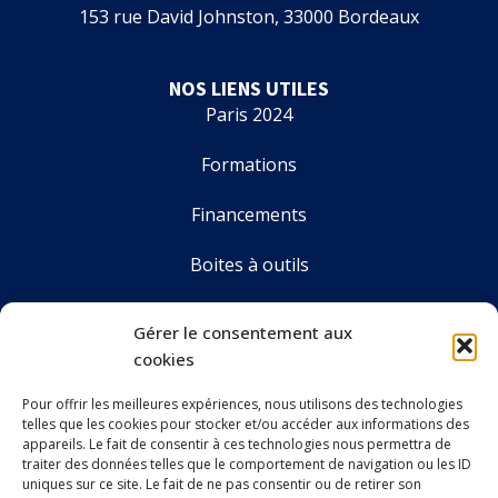
153 rue David Johnston, 33000 Bordeaux
NOS LIENS UTILES
Paris 2024
Formations
Financements
Boites à outils
Annuaire
Gérer le consentement aux
cookies
Pour offrir les meilleures expériences, nous utilisons des technologies
LE CDOS GIRONDE
telles que les cookies pour stocker et/ou accéder aux informations des
Accueil
appareils. Le fait de consentir à ces technologies nous permettra de
traiter des données telles que le comportement de navigation ou les ID
Le CDOS 33
uniques sur ce site. Le fait de ne pas consentir ou de retirer son