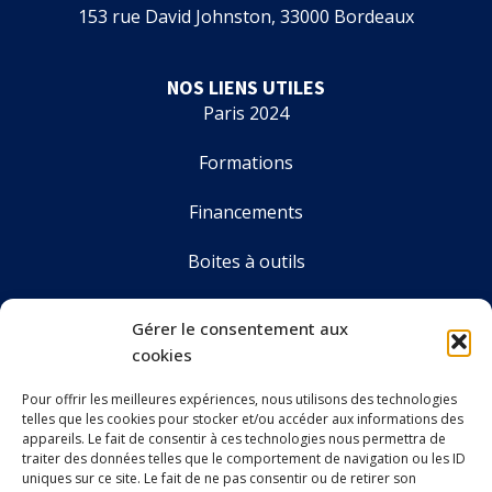
153 rue David Johnston, 33000 Bordeaux
NOS LIENS UTILES
Paris 2024
Formations
Financements
Boites à outils
Annuaire
Gérer le consentement aux
cookies
Pour offrir les meilleures expériences, nous utilisons des technologies
LE CDOS GIRONDE
telles que les cookies pour stocker et/ou accéder aux informations des
Accueil
appareils. Le fait de consentir à ces technologies nous permettra de
traiter des données telles que le comportement de navigation ou les ID
Le CDOS 33
uniques sur ce site. Le fait de ne pas consentir ou de retirer son