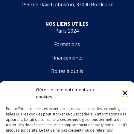
153 rue David Johnston, 33000 Bordeaux
NOS LIENS UTILES
Paris 2024
Formations
Financements
Boites à outils
Annuaire
Gérer le consentement aux
cookies
Pour offrir les meilleures expériences, nous utilisons des technologies
LE CDOS GIRONDE
telles que les cookies pour stocker et/ou accéder aux informations des
Accueil
appareils. Le fait de consentir à ces technologies nous permettra de
traiter des données telles que le comportement de navigation ou les ID
Le CDOS 33
uniques sur ce site. Le fait de ne pas consentir ou de retirer son